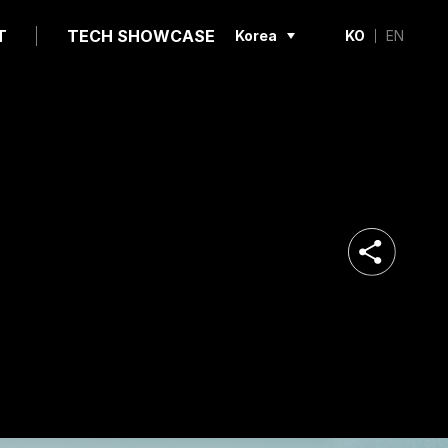
T
TECH SHOWCASE
Korea
KO
EN
공유하기