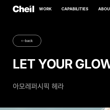
WORK
CAPABILITIES
ABOU
back
LET YOUR GLO
아모레퍼시픽 헤라